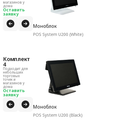
магазинов у
дома
Оставить
заявку
Моноблок
POS System U200 (White)
Комплект
4
Подходит для
небольших
торговых
точек и
магазинов у
дома
Оставить
заявку
Моноблок
POS System U200 (Black)