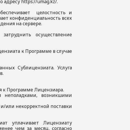
адресу https://umag.kz/.
обеспечивает целостность и
вает конфиденциальность всех
дения на сервере.
 затруднить осуществление
цензиата к Программе в случае
анных Сублицензиата. Услуга
ов.
ся к Программе Лицензиара.
ми неполадками, возникшими
й и/или некорректной поставки
иат уплачивает Лицензиату
енее чем за месяц, согласно