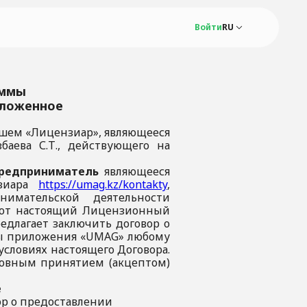
Войти
RU
RU
KZ
аммы
зложенное
шем «Лицензиар», являющееся
аева С.Т., действующего на
редприниматель
являющееся
нзиара
https://umag.kz/kontakty
,
имательской деятельности
уют настоящий Лицензионный
едлагает заключить договор о
мы приложения «UMAG» любому
 условиях настоящего Договора.
словным принятием (акцептом)
е
вор о предоставлении