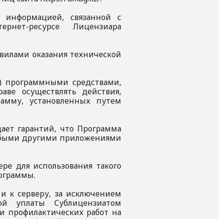
с информацией, связанной с
рнет-ресурсе Лицензиара
авилами оказания технической
и) программными средствами,
ве осуществлять действия,
амму, установленных путем
 дает гарантий, что Программа
 любыми другими приложениями
ере для использования такого
рограммы.
 и к серверу, за исключением
ой уплаты Сублицензиатом
и профилактических работ на