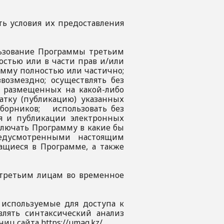
ть условия их предоставления
ользование Программы третьим
остью или в части прав и/или
амму полностью или частично;
возмездно; осуществлять без
, размещенных на какой-либо
чатку (публикацию) указанных
сборников; использовать без
я и публикации электронных
ключать Программу в какие бы
едусмотренными настоящим
ащиеся в Программе, а также
 третьим лицам во временное
 используемые для доступа к
влять синтаксический анализ
ц сайта https://umag.kz/.