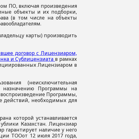
ном ПО, включая произведения
 иные объекты и их подборки,
ава (в том числе на объекты
равообладателям.
владельцу карты) производить
вшее договор с Лицензиаром,
анка и Сублицензиата
в рамках
инициированных Лицензиаром в
зования (неисключительная
у назначению Программы на
- воспроизведение Программы,
е действий, необходимых для
рана которой устанавливается
ублики Казахстан. Лицензиар
р гарантирует наличие у него
ции ТООот 12 июля 2017 года,