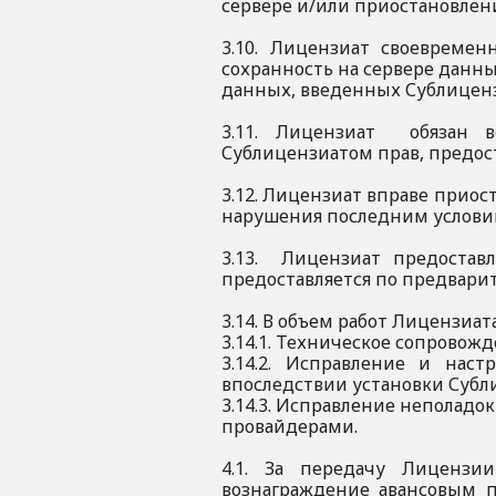
сервере и/или приостановлени
3.10. Лицензиат своевреме
сохранность на сервере данн
данных, введенных Сублиценз
3.11. Лицензиат обязан в
Сублицензиатом прав, предо
3.12. Лицензиат вправе приос
нарушения последним условий
3.13. Лицензиат предоставл
предоставляется по предвари
3.14. В объем работ Лицензиат
3.14.1. Техническое сопровож
3.14.2. Исправление и нас
впоследствии установки Суб
3.14.3. Исправление неполадо
провайдерами.
4.1. За передачу Лицензи
вознаграждение авансовым п