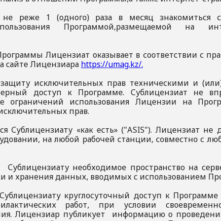
ся не реже 1 (одного) раза в месяц знакомиться 
пользования Программой,размещаемой на инте
Программы Лицензиат оказывает в соответствии с пр
а сайте Лицензиара
https://umag.kz/.
т защиту исключительных прав техническими и (ил
ерный доступ к Программе. Сублицензиат не впра
ие ограничений использования Лицензии на Прогр
исключительных прав.
ся Сублицензиату «как есть» ("ASIS"). Лицензиат не
рудовании, на любой рабочей станции, совместно с
т Сублицензиату необходимое пространство на серв
тки и хранения данных, вводимых с использованием П
 Сублицензиату круглосуточный доступ к Программе
илактических работ, при условии своевременн
ия. Лицензиар публикует информацию о проведени