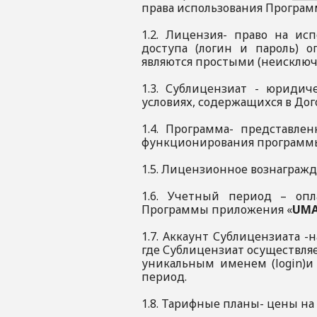
права использования Програ
1.2. Лицензия- право на ис
доступа (логин и пароль) 
являются простыми (неисклю
1.3. Сублицензиат - юриди
условиях, содержащихся в Дог
1.4. Программа- представле
функционирования программы 
1.5. Лицензионное вознаграж
1.6. Учетный период – оп
Программы приложения «
UMA
1.7. Аккаунт Сублицензиата 
где Сублицензиат осуществля
уникальным именем (login)и
период.
1.8. Тарифные планы- цены н