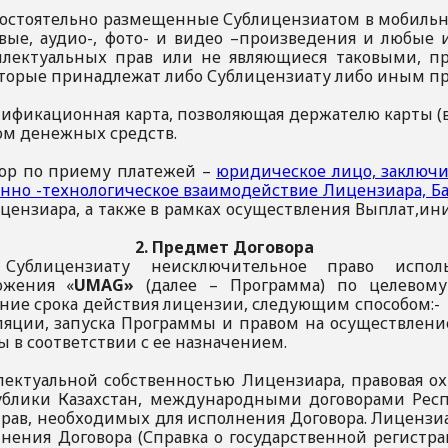
самостоятельно размещенные Сублицензиатом в мобиль
овые, аудио-, фото- и видео –произведения и любые
лектуальных прав или не являющиеся таковыми, пр
оторые принадлежат либо Сублицензиату либо иным п
нтификационная карта, позволяющая держателю карты (
ом денежных средств.
тор по приему платежей –
юридическое лицо, заключи
но -технологическое взаимодействие Лицензиара, Б
цензиара, а также в рамках осуществления Выплат,
2. Предмет Договора
ет Сублицензиату неисключительное право исполь
ожения «
UMAG»
(далее – Программа) по целевом
ение срока действия лицензии, следующим способом:
ляции, запуска Программы и правом на осуществлени
в соответствии с ее назначением.
ллектуальной собственностью Лицензиара, правовая ох
блики Казахстан, международными договорами Респ
прав, необходимых для исполнения Договора. Лицензиа
нения Договора (Справка о государственной регистра