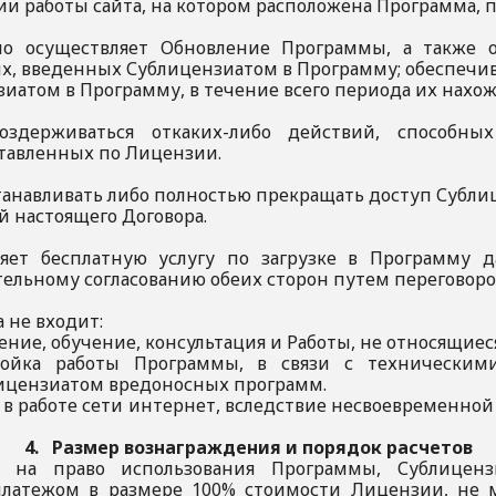
и работы сайта, на котором расположена Программа, по 
нно осуществляет Обновление Программы, а также 
ых, введенных Сублицензиатом в Программу; обеспечи
иатом в Программу, в течение всего периода их нахож
оздерживаться откаких-либо действий, способных
ставленных по Лицензии.
танавливать либо полностью прекращать доступ Субли
 настоящего Договора.
яет бесплатную услугу по загрузке в Программу д
тельному согласованию обеих сторон путем переговор
а не входит:
дение, обучение, консультация и Работы, не относящие
тройка работы Программы, в связи с технически
лицензиатом вредоносных программ.
к в работе сети интернет, вследствие несвоевременно
4. Размер вознаграждения и порядок расчетов
и на право использования Программы, Сублиценз
латежом в размере 100% стоимости Лицензии, не м