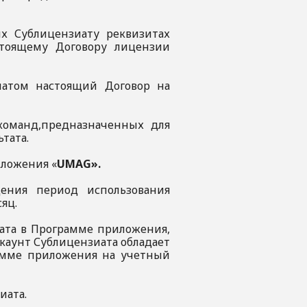
ых Сублицензиату реквизитах
стоящему Договору лицензии
иатом настоящий Договор на
 команд,предназначенных для
ьтата.
иложения «
UMAG».
ения период использования
есяц.
иата в Программе приложения,
каунт Сублицензиата обладает
рамме приложения на учетный
иата.