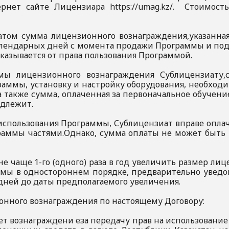
нет сайте Лицензиара https://umag.kz/. Стоимос
атом сумма лицензионного вознаграждения,указанная 
алендарных дней с момента продажи Программы и под
тказывается от права пользования Программой.
ммы лицензионного вознаграждения Сублицензиату,со
граммы, установку и настройку оборудования, необход
 также сумма, оплаченная за первоначальное обучени
подлежит.
а использования Программы, Сублицензиат вправе опла
раммы частями.Однако, сумма оплаты не может быть
 не чаще 1-го (одного) раза в год увеличить размер ли
мы в одностороннем порядке, предварительно уведо
 дней до даты предполагаемого увеличения.
ионного вознаграждения по настоящему Договору:
яет вознаграждени еза передачу прав на использован