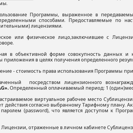
ммы.
пользование Программы, выраженное в передаваем
определенными способами. Предоставляемые по на
чительными) лицензиями.
ческое или физическое лицо,заключившее с Лиценз
оворе.
нная в объективной форме совокупность данных и
приложения в целях получения определенного резул
дение - стоимость права использования Программы пр
лаченный посредством лицензионного вознагражд
G».
Определенный оплачиваемый период: 1 (один)м
-настраиваемое виртуальное рабочее место Сублиценз
ет действия согласно выбранному Тарифному плану. Ак
 паролем (password), что является доступом к Прог
а Лицензии, отраженные в личном кабинете Сублиценз