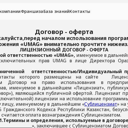
 компании
Франшиза
База знаний
Контакты
Договор - оферта
алуйста,перед началом использования прогр
ожения «UMAG» внимательно прочтите нижеи
ЛИЦЕНЗИОННЫЙ ДОГОВОР - ОФЕРТА
ной ответственностью «UMAG»,
именуемое в дальней
сключительных прав UMAG в лице Директора Оразб
иченной ответственностью/Индивидуальный п
контакты которого размещены на сайте Лице
ом Договор на право использования в предприн
рав, именуемое в дальнейшем «Лицензиат», публик
говор»), являющийся публичной офертой. Лицензиат пр
сключительной) лицензии на использование програм
 лицу, именуемому в дальнейшем «
Сублицензиат
» на
95 Гражданского Кодекса Республики Казахстан, безу
 считается оплата вознаграждения Сублицензиатом.
1.Термины и определения, используемые в договор
_________________», заключившее с Сублицензиатом Дого