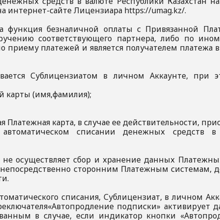
денежных средств в валюте Республики Казахстан на
а интернет-сайте Лицензиара https://umag.kz/.
пна функция безналичной оплаты с Привязанной Пла
ручению соответствующего партнера, либо по ином
о приему платежей и является получателем платежа в 
зывается Сублицензиатом в личном Аккаунте, при 
 карты (имя,фамилия);
ая Платежная карта, в случае ее действительности, пр
 автоматическом списании денежных средств в
т не осуществляет сбор и хранение данных Платежны
 непосредственно сторонним Платежным системам, 
ти.
автоматического списания, Сублицензиат, в личном Акк
реключателя«Автопродление подписки» активирует да
ованным в случае, если индикатор кнопки «Автопр