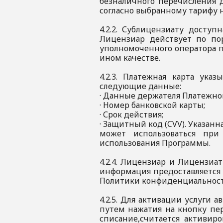
безналичного перечисления 
согласно выбранному тарифу н
4.2.2. Сублицензиату досту
Лицензиар действует по по
уполномоченного оператора п
ином качестве.
4.2.3. Платежная карта ука
следующие данные:
· Данные держателя Платежной
· Номер банковской карты;
· Срок действия;
· Защитный код (CVV). Указанн
может использоваться при
использования Программы.
4.2.4. Лицензиар и Лицензиа
информация предоставляется
Политики конфиденциальнос
4.2.5. Для активации услуги 
путем нажатия на кнопку пе
списание,считается активир