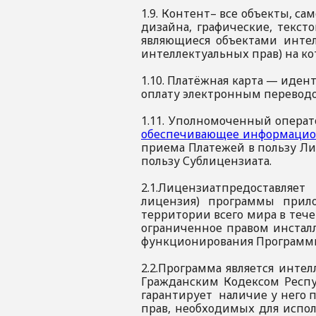
1.9. Контент– все объекты, 
дизайна, графические, текст
являющиеся объектами интел
интеллектуальных прав) на к
1.10. Платёжная карта — иде
оплату электронным перевод
1.11. Уполномоченный опера
обеспечивающее информацион
приема Платежей в пользу Ли
пользу Сублицензиата.
2.1.Лицензиатпредоставля
лицензия) программы прил
территории всего мира в теч
ограниченное правом инстал
функционирования Программы 
2.2.Программа является инте
Гражданским Кодексом Респу
гарантирует наличие у него 
прав, необходимых для испол