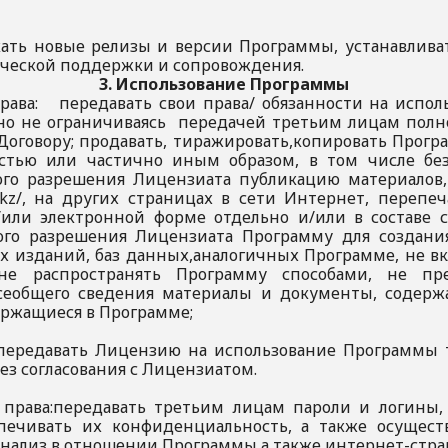
кать новые релизы и версии Программы, устанавлива
ической поддержки и сопровождения.
3. Использование Программы
права: передавать свои права/ обязанности на исп
 но не ограничиваясь передачей третьим лицам полн
Договору; продавать, тиражировать,копировать Прогр
тью или частично иным образом, в том числе без
го разрешения Лицензиата публикацию материалов
g.kz/, на других страницах в сети Интернет, перепе
или электронной форме отдельно и/или в составе 
ого разрешения Лицензиата Программу для создани
 изданий, баз данных,аналогичных Программе, не в
не распространять Программу способами, не пр
сеобщего сведения материалы и документы, содерж
ержащиеся в Программе;
е передавать Лицензию на использование Программы
без согласования с Лицензиатом.
 права:передавать третьим лицам пароли и логины,
печивать их конфиденциальность, а также осущест
анализ в отношении Программы,а также интернет-страни