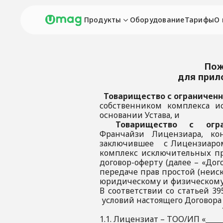
Продукты
Оборудование
Тарифы
О
Пож
для прил
Товарищество с ограничен
собственником комплекса и
основании Устава, и
Товарищество с огран
Франчайзи Лицензиара, 
заключившее с Лицензиар
комплекс исключительных п
договор-оферту (далее – «До
передаче прав простой (неи
юридическому и физическому
В соответствии со статьей 3
условий настоящего Договора
1.1. Лицензиат – ТОО/ИП «____