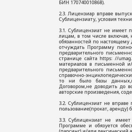
БИН 170740010868).
2.3. Лицензиар вправе выпус
Сублицензиату, условия техн
3.1. Сублицензиат не имеет 
лицам, в том числе включая,
обязанностей по настоящему 
отчуждать Программу полнос
предварительного письменно
странице сайта https: //uma
материалов в письменной и/
предварительного письменн
справочно-энциклопедических
то ни было базы данных,
Договором,не доводить до в
авторские произведения, сод
3.2. Сублицензиат не вправ
пользование(прокат, аренду) 
3.3. Сублицензиат не имеет
Программе и обязуется обес
(парсинг) и/или лексический 