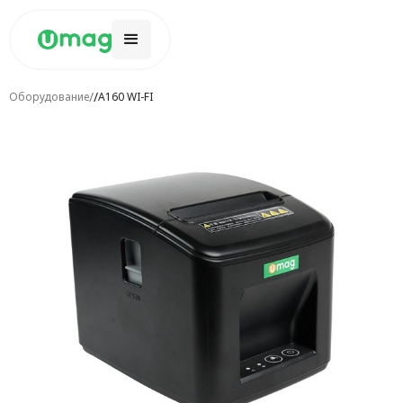
/
/
Оборудование
A160 WI-FI