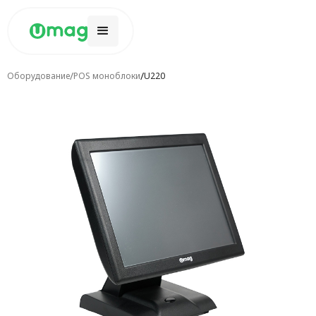
/
/
Оборудование
POS моноблоки
U220