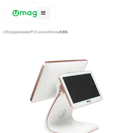
/
/
Оборудование
POS моноблоки
UK6