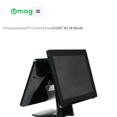
/
/
Оборудование
POS моноблоки
U200T 8/128 (Black)