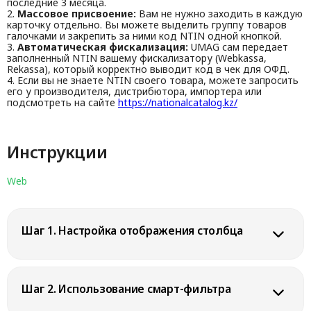
последние 3 месяца.
2.
Массовое присвоение:
Вам не нужно заходить в каждую
карточку отдельно. Вы можете выделить группу товаров
галочками и закрепить за ними код NTIN одной кнопкой.
3.
Автоматическая фискализация:
UMAG сам передает
заполненный NTIN вашему фискализатору (Webkassa,
Rekassa), который корректно выводит код в чек для ОФД.
4. Если вы не знаете NTIN своего товара, можете запросить
его у производителя, дистрибютора, импортера или
подсмотреть на сайте
https://nationalcatalog.kz/
Инструкции
Web
Шаг 1. Настройка отображения столбца
Если в вашем списке товаров не отображается колонка с
кодами НКТ, нажмите на
иконку шестеренки
в правом
Шаг 2. Использование смарт-фильтра
верхнем углу таблицы и установите галочку напротив пункта
«Код НКТ (NTIN)»