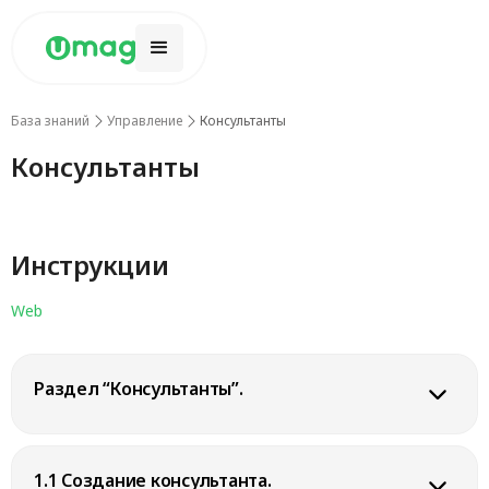
База знаний
Управление
Консультанты
Консультанты
Инструкции
Web
Раздел “Консультанты”.
Откроется страница
“Консультанты”
. На данной странице вы
можете увидеть список созданных консультантов, а также
1.1 Создание консультанта.
создавать, редактировать и удалять консультантов.