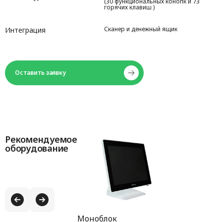
(30 функциональных конопк и 73
горячих клавиш )
Сканер и денежный ящик
Интеграция
Вмещает 8000+ ПЛУ
Запоминающее устройство
для хранения данных
Оставить заявку
80 мм/сек
Скорость печати
USB / RJ45 / RS232 / RJ11
Интерфейсы
100-240V AC и 50/60Hz
Питание
Рекомендуемое
оборудование
437 * 372 * 523 мм
Размеры
30-60 мм
Размер этикеток
100 мм
Максимальный внешний
диаметр
Моноблок