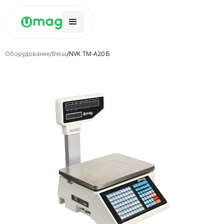
/
/
Оборудование
Весы
NVK TM-A20 Б