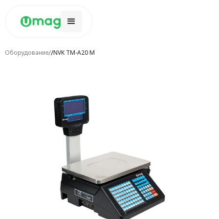
/
/
Оборудование
NVK TM-A20 M