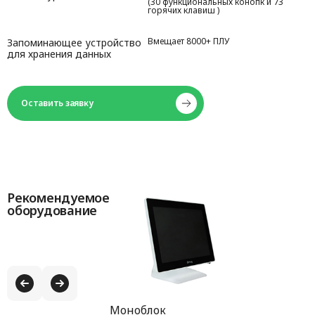
(30 функциональных конопк и 73
горячих клавиш )
Вмещает 8000+ ПЛУ
Запоминающее устройство
для хранения данных
80 мм/сек
Скорость печати
Оставить заявку
USB / RJ45 / RS232 / RJ11
Интерфейсы
100-240V AC и 50/60Hz
Питание
437 * 372 * 523 мм
Размеры
Рекомендуемое
оборудование
30-60 мм
Размер этикеток
100 мм
Максимальный внешний
диаметр
40 мм
Максимальный внутренний
Моноблок
диаметр