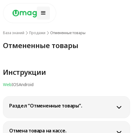
База знаний
Продажи
Отмененные товары
Отмененные товары
Инструкции
Web
IOS
Android
Раздел “Отмененные товары”.
Для того, чтобы просмотреть отмененные товары, перейдите в
раздел
«Отмененные товары»
. Для этого на сайте
Umag
, со
Отмена товара на кассе.
своего аккаунта, в верхнем меню выберите
“Продажи” →