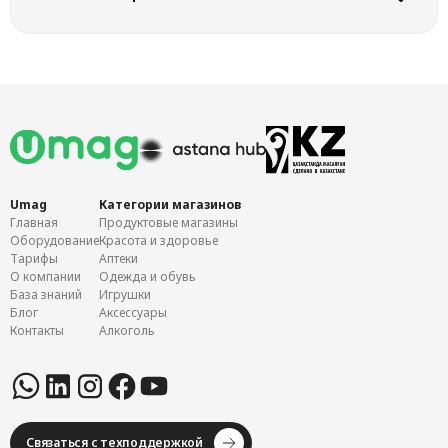
“Отмененные товары”
.
После добавления товаров на кассе, вы увидите их в списке
продаж. Таблица состоит из наименования, цены, количества,
скидки и суммы товаров.
Откроется страница
“Отмененные товары”
. На этой странице
вы увидите таблицу отмененных товаров. Нажмите на кнопку
“Фильтр”
в левом верхнем углу экрана, чтобы применить
фильтрацию.
Umag
Категории магазинов
Главная
Продуктовые магазины
Оборудование
Красота и здоровье
Откроется окно фильтра, где вы можете настроить фильтрацию
Тарифы
Аптеки
по дате и времени, по кассе, на которой была произведена
О компании
Одежда и обувь
отмена товара, а также по названию отмененного товара.
База знаний
Игрушки
Нажмите на кнопку
“Применить”
, чтобы применить фильтр,
Блог
Аксессуары
либо нажмите на кнопку
“Очистить”
, чтобы очистить фильтр.
Контакты
Алкоголь
Выберите товар из списка и нажмите кнопку
“Удалить”
, чтобы
удалить товар из списка продаж. Откроется окно
“Товар
Примененные фильтры вы увидите в верхней части страницы.
будет удалён со списка”
. Если есть разрешение на удаление,
Вы можете отредактировать видимость столбцов таблицы,
нажмите
“Удалить”
, чтобы удалить товар, либо
“Отмена”
,
Связаться с техподдержкой