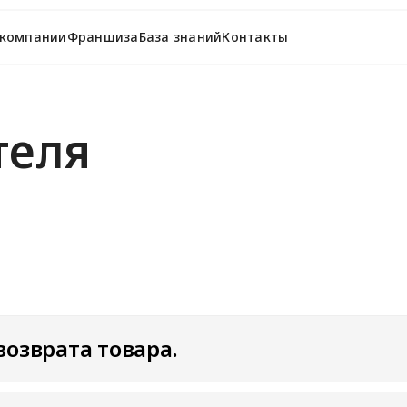
 компании
Франшиза
База знаний
Контакты
теля
озврата товара.
накомиться с инструкцией по оформлению возврата тов